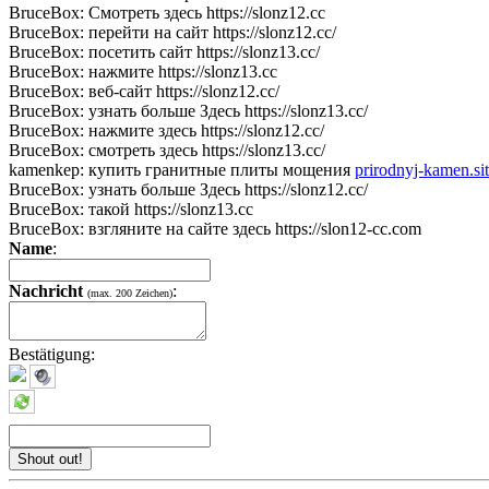
BruceBox:
Смотреть здесь https://slonz12.cc
BruceBox:
перейти на сайт https://slonz12.cc/
BruceBox:
посетить сайт https://slonz13.cc/
BruceBox:
нажмите https://slonz13.cc
BruceBox:
веб-сайт https://slonz12.cc/
BruceBox:
узнать больше Здесь https://slonz13.cc/
BruceBox:
нажмите здесь https://slonz12.cc/
BruceBox:
смотреть здесь https://slonz13.cc/
kamenkep:
купить гранитные плиты мощения
prirodnyj-kamen.si
BruceBox:
узнать больше Здесь https://slonz12.cc/
BruceBox:
такой https://slonz13.cc
BruceBox:
взгляните на сайте здесь https://slon12-cc.com
Name
:
Nachricht
:
(max. 200 Zeichen)
Bestätigung: