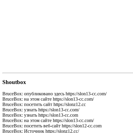
Shoutbox
BruceBox:
опубликовано здесь https://slon13-cc.com/
BruceBox:
на этом сайте https://slon13-cc.com/
BruceBox:
посетить сайт https://slonz12.cc
BruceBox:
узнать https://slon13-cc.com/
BruceBox:
узнать https://slon13-cc.com
BruceBox:
на этом сайте https://slon13-cc.com/
BruceBox:
посетить веб-сайт https://slon12-cc.com
BruceBox:
Источник https://slonz12.cc/